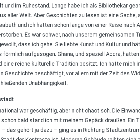
alt und im Ruhestand. Lange habe ich als Bibliothekar ge
 aller Welt. Aber Geschichten zu lesen ist eine Sache, s
sabeth und ich hatten schon lange von einer Reise nach A
 verstorben. Es war schwer, nach unserem gemeinsamen Tr
gewollt, dass ich gehe. Sie liebte Kunst und Kultur und hät
s förmlich aufgesogen. Ghana, und speziell Accra, hatten
nd eine reiche kulturelle Tradition besitzt. Ich hatte mich
en Geschichte beschäftigt, vor allem mit der Zeit des W
chließenden Unabhängigkeit.
tstadt
national war geschäftig, aber nicht chaotisch. Die Ein
nd schon bald stand ich mit meinem Gepäck draußen. Ein T
– das gehört ja dazu – ging es in Richtung Stadtzentrum
 Stadt der Kontraste ist. Moderne Gebäude reihten sich a