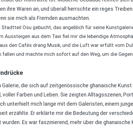
en ihre Waren an, und überall herrschte ein reges Treibe
wenn sie mich als Fremden ausmachten.
im Stadtteil Osu gebucht, das angeblich für seine Kunstgaler
 Aussteigen aus dem Taxi fiel mir die lebendige Atmosphär
us den Cafés drang Musik, und die Luft war erfüllt vom Duf
ck fallen und machte mich sofort auf den Weg, um die Gegen
Eindrücke
n Galerie, die sich auf zeitgenössische ghanaische Kunst s
, voller Farben und Leben. Sie zeigten Alltagsszenen, Po
h unterhielt mich lange mit dem Galeristen, einem jungen
beit erzählte. Er erklärte mir die Bedeutung der verschi
t wurden. Es war faszinierend, mehr über die ghanaische 