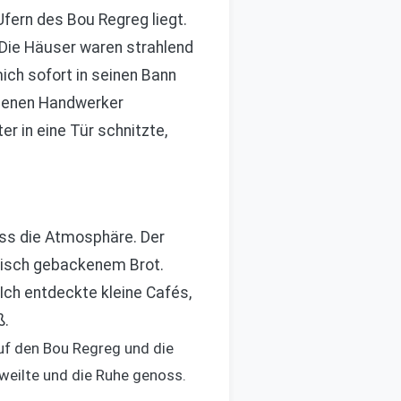
Ufern des Bou Regreg liegt.
. Die Häuser waren strahlend
ich sofort in seinen Bann
 denen Handwerker
r in eine Tür schnitzte,
noss die Atmosphäre. Der
frisch gebackenem Brot.
ch entdeckte kleine Cafés,
ß.
uf den Bou Regreg und die
rweilte und die Ruhe genoss.