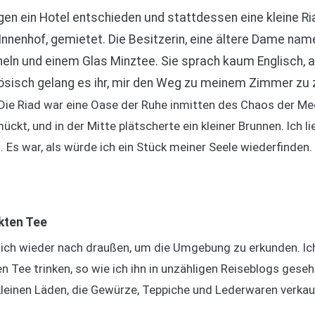
n ein Hotel entschieden und stattdessen eine kleine Riad
nenhof, gemietet. Die Besitzerin, eine ältere Dame na
eln und einem Glas Minztee. Sie sprach kaum Englisch, 
ösisch gelang es ihr, mir den Weg zu meinem Zimmer zu 
 Die Riad war eine Oase der Ruhe inmitten des Chaos der Me
kt, und in der Mitte plätscherte ein kleiner Brunnen. Ich l
. Es war, als würde ich ein Stück meiner Seele wiederfinden.
kten Tee
ch wieder nach draußen, um die Umgebung zu erkunden. Ich
n Tee trinken, so wie ich ihn in unzähligen Reiseblogs geseh
kleinen Läden, die Gewürze, Teppiche und Lederwaren verkauf