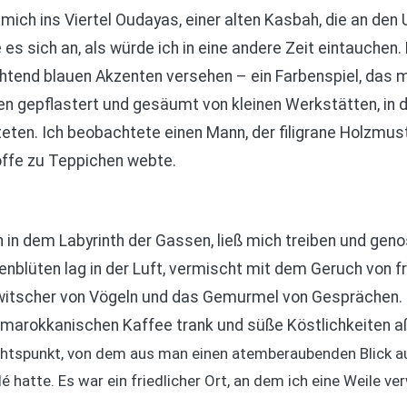
ich ins Viertel Oudayas, einer alten Kasbah, die an den 
es sich an, als würde ich in eine andere Zeit eintauchen
htend blauen Akzenten versehen – ein Farbenspiel, das m
en gepflastert und gesäumt von kleinen Werkstätten, in
teten. Ich beobachtete einen Mann, der filigrane Holzmuste
toffe zu Teppichen webte.
ch in dem Labyrinth der Gassen, ließ mich treiben und ge
nblüten lag in der Luft, vermischt mit dem Geruch von 
witscher von Vögeln und das Gemurmel von Gesprächen. I
n marokkanischen Kaffee trank und süße Köstlichkeiten a
ichtspunkt, von dem aus man einen atemberaubenden Blick a
 hatte. Es war ein friedlicher Ort, an dem ich eine Weile ve