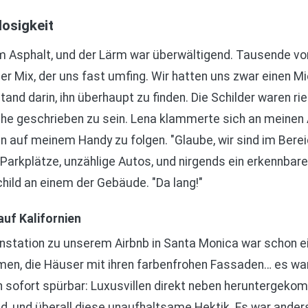
losigkeit
m Asphalt, und der Lärm war überwältigend. Tausende von
r Mix, der uns fast umfing. Wir hatten uns zwar einen M
nd darin, ihn überhaupt zu finden. Die Schilder waren rie
ache geschrieben zu sein. Lena klammerte sich an meinen
 auf meinem Handy zu folgen. "Glaube, wir sind im Berei
 Parkplätze, unzählige Autos, und nirgends ein erkennbare
hild an einem der Gebäude. "Da lang!"
uf Kalifornien
station zu unserem Airbnb in Santa Monica war schon ein 
lmen, die Häuser mit ihren farbenfrohen Fassaden… es wa
sofort spürbar: Luxusvillen direkt neben heruntergekom
 und überall diese unaufhaltsame Hektik. Es war anders,