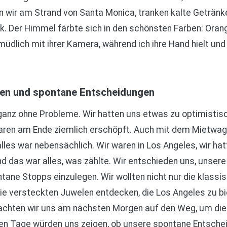
 wir am Strand von Santa Monica, tranken kalte Getränk
k. Der Himmel färbte sich in den schönsten Farben: Orange
müdlich mit ihrer Kamera, während ich ihre Hand hielt un
en und spontane Entscheidungen
t ganz ohne Probleme. Wir hatten uns etwas zu optimistis
aren am Ende ziemlich erschöpft. Auch mit dem Mietwage
lles war nebensächlich. Wir waren in Los Angeles, wir ha
d das war alles, was zählte. Wir entschieden uns, unser
ntane Stopps einzulegen. Wir wollten nicht nur die klass
ie versteckten Juwelen entdecken, die Los Angeles zu b
chten wir uns am nächsten Morgen auf den Weg, um die
 Tage würden uns zeigen, ob unsere spontane Entscheidu