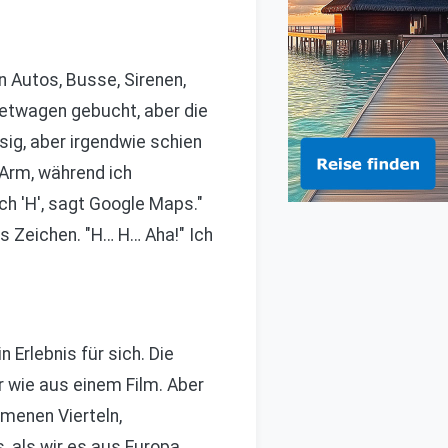
 Autos, Busse, Sirenen,
ietwagen gebucht, aber die
sig, aber irgendwie schien
 Arm, während ich
ch 'H', sagt Google Maps."
s Zeichen. "H… H… Aha!" Ich
Erlebnis für sich. Die
r wie aus einem Film. Aber
menen Vierteln,
 als wir es aus Europa