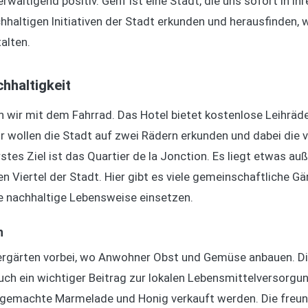
rwältigend positiv. Genf ist eine Stadt, die uns sofort in ih
chhaltigen Initiativen der Stadt erkunden und herausfinden, w
alten.
hhaltigkeit
ir mit dem Fahrrad. Das Hotel bietet kostenlose Leihräder a
ir wollen die Stadt auf zwei Rädern erkunden und dabei die
stes Ziel ist das Quartier de la Jonction. Es liegt etwas a
ten Viertel der Stadt. Hier gibt es viele gemeinschaftliche 
ine nachhaltige Lebensweise einsetzen.
n
bergärten vorbei, wo Anwohner Obst und Gemüse anbauen. Die
ch ein wichtiger Beitrag zur lokalen Lebensmittelversorgun
tgemachte Marmelade und Honig verkauft werden. Die freund