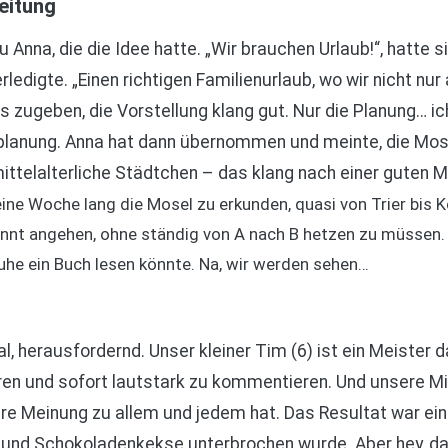
eitung
u Anna, die die Idee hatte. „Wir brauchen Urlaub!“, hatte 
edigte. „Einen richtigen Familienurlaub, wo wir nicht nur
 zugeben, die Vorstellung klang gut. Nur die Planung… ich
bsplanung. Anna hat dann übernommen und meinte, die Mos
ittelalterliche Städtchen – das klang nach einer guten Mi
ne Woche lang die Mosel zu erkunden, quasi von Trier bis Kob
annt angehen, ohne ständig von A nach B hetzen zu müssen. 
uhe ein Buch lesen könnte. Na, wir werden sehen…
, herausfordernd. Unser kleiner Tim (6) ist ein Meister da
en und sofort lautstark zu kommentieren. Und unsere Mia 
hre Meinung zu allem und jedem hat. Das Resultat war ein 
und Schokoladenkekse unterbrochen wurde. Aber hey, da