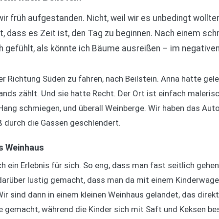
r früh aufgestanden. Nicht, weil wir es unbedingt wollte
, dass es Zeit ist, den Tag zu beginnen. Nach einem schn
 gefühlt, als könnte ich Bäume ausreißen – im negativen 
r Richtung Süden zu fahren, nach Beilstein. Anna hatte gele
ds zählt. Und sie hatte Recht. Der Ort ist einfach malerisc
n Hang schmiegen, und überall Weinberge. Wir haben das Aut
ß durch die Gassen geschlendert.
s Weinhaus
h ein Erlebnis für sich. So eng, dass man fast seitlich gehe
 darüber lustig gemacht, dass man da mit einem Kinderwag
ir sind dann in einem kleinen Weinhaus gelandet, das direkt
e gemacht, während die Kinder sich mit Saft und Keksen be