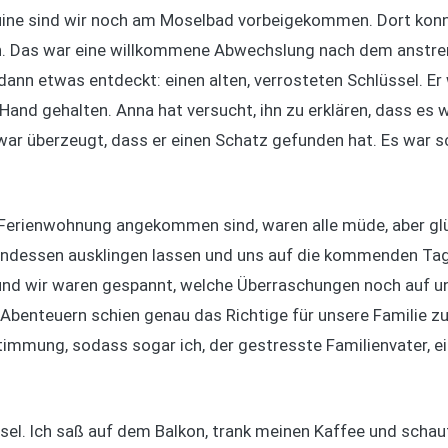
ine sind wir noch am Moselbad vorbeigekommen. Dort konnt
n. Das war eine willkommene Abwechslung nach dem anstr
nn etwas entdeckt: einen alten, verrosteten Schlüssel. Er 
Hand gehalten. Anna hat versucht, ihn zu erklären, dass es w
war überzeugt, dass er einen Schatz gefunden hat. Es war s
 Ferienwohnung angekommen sind, waren alle müde, aber glü
dessen ausklingen lassen und uns auf die kommenden Tage
 und wir waren gespannt, welche Überraschungen noch auf u
n Abenteuern schien genau das Richtige für unsere Familie z
Stimmung, sodass sogar ich, der gestresste Familienvater, 
sel. Ich saß auf dem Balkon, trank meinen Kaffee und schaut