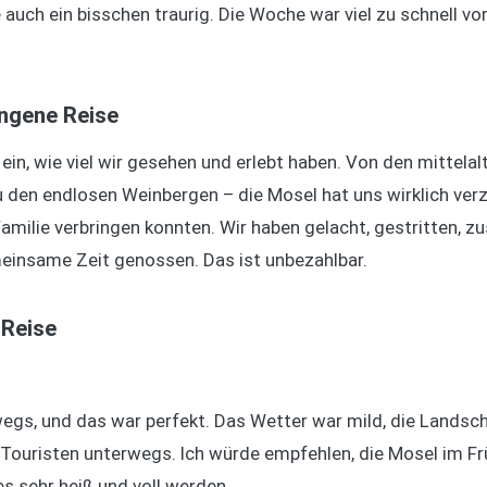
e auch ein bisschen traurig. Die Woche war viel zu schnell vo
ungene Reise
ir ein, wie viel wir gesehen und erlebt haben. Von den mittela
u den endlosen Weinbergen – die Mosel hat uns wirklich ver
 Familie verbringen konnten. Wir haben gelacht, gestritten,
meinsame Zeit genossen. Das ist unbezahlbar.
 Reise
egs, und das war perfekt. Das Wetter war mild, die Landscha
 Touristen unterwegs. Ich würde empfehlen, die Mosel im Fr
 sehr heiß und voll werden.