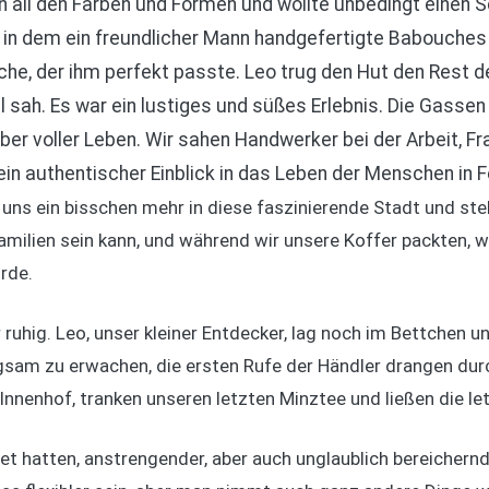
n all den Farben und Formen und wollte unbedingt einen S
, in dem ein freundlicher Mann handgefertigte Babouches
che, der ihm perfekt passte. Leo trug den Hut den Rest 
el sah. Es war ein lustiges und süßes Erlebnis. Die Gass
ber voller Leben. Wir sahen Handwerker bei der Arbeit, Fr
 ein authentischer Einblick in das Leben der Menschen in F
 uns ein bisschen mehr in diese faszinierende Stadt und ste
amilien sein kann, und während wir unsere Koffer packten, wa
rde.
 ruhig. Leo, unser kleiner Entdecker, lag noch im Bettchen u
sam zu erwachen, die ersten Rufe der Händler drangen dur
Innenhof, tranken unseren letzten Minztee und ließen die l
tet hatten, anstrengender, aber auch unglaublich bereichernd