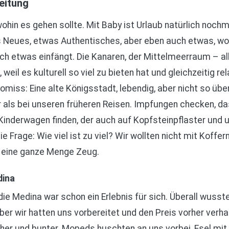
eitung
wohin es gehen sollte. Mit Baby ist Urlaub natürlich noch
 Neues, etwas Authentisches, aber eben auch etwas, wo 
h etwas einfängt. Die Kanaren, der Mittelmeerraum – al
il es kulturell so viel zu bieten hat und gleichzeitig rela
miss: Eine alte Königsstadt, lebendig, aber nicht so übe
 als bei unseren früheren Reisen. Impfungen checken, das
 Kinderwagen finden, der auch auf Kopfsteinpflaster un
die Frage: Wie viel ist zu viel? Wir wollten nicht mit Koffer
 eine ganze Menge Zeug.
dina
die Medina war schon ein Erlebnis für sich. Überall wusst
ber wir hatten uns vorbereitet und den Preis vorher verh
her und bunter. Mopeds huschten an uns vorbei, Esel mi