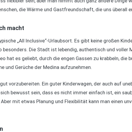
ss flexibler sein, aber man nimmt auch ganz andere Dinge w
nschen, die Wärme und Gastfreundschaft, die uns überall 
ich macht
ypische „All Inclusive“-Urlaubsort. Es gibt keine großen Kind
besonders. Die Stadt ist lebendig, authentisch und voller M
eo hat es geliebt, durch die engen Gassen zu krabbeln, die
he und Gerüche der Medina aufzunehmen.
ch gut vorzubereiten. Ein guter Kinderwagen, der auch auf un
 sich bewusst sein, dass es nicht immer einfach ist, ein sa
 Aber mit etwas Planung und Flexibilität kann man einen unv
rn