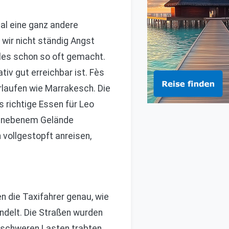
mal eine ganz andere
wir nicht ständig Angst
les schon so oft gemacht.
tiv gut erreichbar ist. Fès
rlaufen wie Marrakesch. Die
 richtige Essen für Leo
d unebenem Gelände
n vollgestopft anreisen,
en die Taxifahrer genau, wie
andelt. Die Straßen wurden
t schweren Lasten trabten