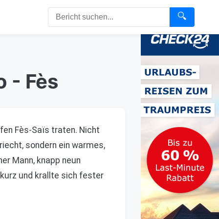
🔍
o - Fès
fen Fès-Saïs traten. Nicht
riecht, sondern ein warmes,
iner Mann, knapp neun
kurz und krallte sich fester