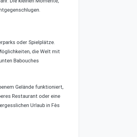
ahr. Die kleinen Momente,
entgegenschlugen.
erparks oder Spielplätze.
öglichkeiten, die Welt mit
 bunten Babouches
ebenem Gelände funktioniert,
uberes Restaurant oder eine
ergesslichen Urlaub in Fès