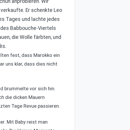
chuh anprobieren. Wir
 verkaufte. Er schenkte Leo
des Tages und lachte jedes
en des Babbouche-Viertels
auen, die Wolle färbten, und
ès.
llten fest, dass Marokko ein
r uns klar, dass dies nicht
nd brummelte vor sich hin.
ch die dicken Mauern
etzten Tage Revue passieren.
er. Mit Baby reist man