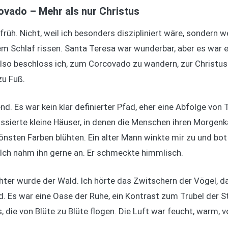
vado – Mehr als nur Christus
üh. Nicht, weil ich besonders diszipliniert wäre, sondern w
m Schlaf rissen. Santa Teresa war wunderbar, aber es war e
 Also beschloss ich, zum Corcovado zu wandern, zur Christu
zu Fuß.
nd. Es war kein klar definierter Pfad, eher eine Abfolge von
ssierte kleine Häuser, in denen die Menschen ihren Morgenka
nsten Farben blühten. Ein alter Mann winkte mir zu und bot 
Ich nahm ihn gerne an. Er schmeckte himmlisch.
chter wurde der Wald. Ich hörte das Zwitschern der Vögel, 
. Es war eine Oase der Ruhe, ein Kontrast zum Trubel der Sta
, die von Blüte zu Blüte flogen. Die Luft war feucht, warm, v