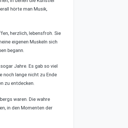
ien, in denen die Künstler
erall hörte man Musik,
en, herzlich, lebensfroh. Sie
 meine eigenen Muskeln sich
eben begann.
 sogar Jahre. Es gab so viel
se noch lange nicht zu Ende
ten zu entdecken.
isbergs waren. Die wahre
gen, in den Momenten der
.