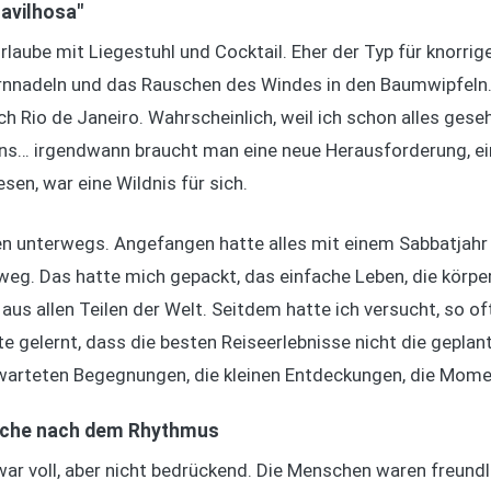
ravilhosa"
urlaube mit Liegestuhl und Cocktail. Eher der Typ für knorr
rnnadeln und das Rauschen des Windes in den Baumwipfeln.
h Rio de Janeiro. Wahrscheinlich, weil ich schon alles geseh
ns… irgendwann braucht man eine neue Herausforderung, ein
esen, war eine Wildnis für sich.
hren unterwegs. Angefangen hatte alles mit einem Sabbatjah
. Das hatte mich gepackt, das einfache Leben, die körper
s allen Teilen der Welt. Seitdem hatte ich versucht, so of
te gelernt, dass die besten Reiseerlebnisse nicht die geplant
warteten Begegnungen, die kleinen Entdeckungen, die Moment
Suche nach dem Rhythmus
 voll, aber nicht bedrückend. Die Menschen waren freundlich