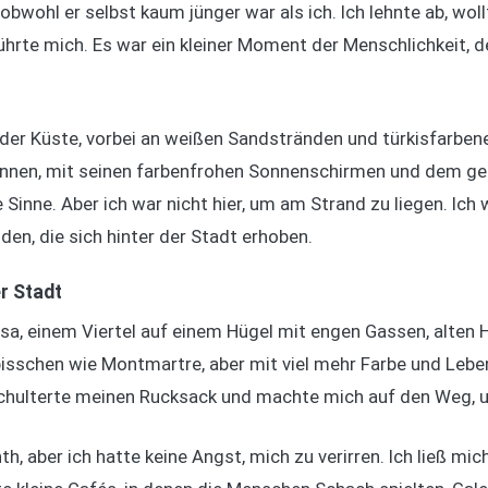
 obwohl er selbst kaum jünger war als ich. Ich lehnte ab, woll
ührte mich. Es war ein kleiner Moment der Menschlichkeit, de
g der Küste, vorbei an weißen Sandstränden und türkisfarbe
nnen, mit seinen farbenfrohen Sonnenschirmen und dem ges
ie Sinne. Aber ich war nicht hier, um am Strand zu liegen. Ic
den, die sich hinter der Stadt erhoben.
r Stadt
esa, einem Viertel auf einem Hügel mit engen Gassen, alten
 bisschen wie Montmartre, aber mit viel mehr Farbe und Lebe
chulterte meinen Rucksack und machte mich auf den Weg, u
h, aber ich hatte keine Angst, mich zu verirren. Ich ließ mich