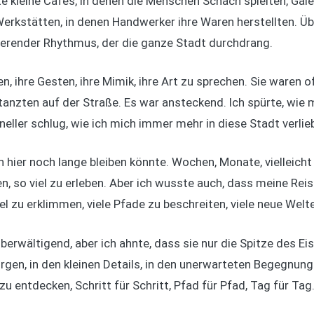
e kleine Cafés, in denen die Menschen Schach spielten, Galer
Werkstätten, in denen Handwerker ihre Waren herstellten. Üb
ierender Rhythmus, der die ganze Stadt durchdrang.
 ihre Gesten, ihre Mimik, ihre Art zu sprechen. Sie waren off
 tanzten auf der Straße. Es war ansteckend. Ich spürte, wie
neller schlug, wie ich mich immer mehr in diese Stadt verli
h hier noch lange bleiben könnte. Wochen, Monate, vielleicht
en, so viel zu erleben. Aber ich wusste auch, dass meine Rei
gel zu erklimmen, viele Pfade zu beschreiten, viele neue Wel
berwältigend, aber ich ahnte, dass sie nur die Spitze des E
rgen, in den kleinen Details, in den unerwarteten Begegnun
e zu entdecken, Schritt für Schritt, Pfad für Pfad, Tag für Tag