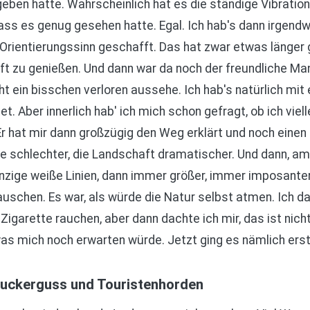
eben hatte. Wahrscheinlich hat es die ständige Vibration
ass es genug gesehen hatte. Egal. Ich hab's dann irgendw
ientierungssinn geschafft. Das hat zwar etwas länger g
ft zu genießen. Und dann war da noch der freundliche Man
cht ein bisschen verloren aussehe. Ich hab's natürlich mit
t. Aber innerlich hab' ich mich schon gefragt, ob ich viel
 hat mir dann großzügig den Weg erklärt und noch einen 
e schlechter, die Landschaft dramatischer. Und dann, am 
winzige weiße Linien, dann immer größer, immer imposanter
schen. Es war, als würde die Natur selbst atmen. Ich dac
Zigarette rauchen, aber dann dachte ich mir, das ist nicht
was mich noch erwarten würde. Jetzt ging es nämlich erst 
Zuckerguss und Touristenhorden