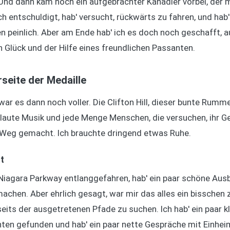
 Und dann kam noch ein aufgebrachter Kanadier vorbei, der m
ich entschuldigt, hab' versucht, rückwärts zu fahren, und ha
 peinlich. Aber am Ende hab' ich es doch noch geschafft, a
 Glück und der Hilfe eines freundlichen Passanten.
rseite der Medaille
war es dann noch voller. Die Clifton Hill, dieser bunte Rumme
erlaute Musik und jede Menge Menschen, die versuchen, ihr G
 Weg gemacht. Ich brauchte dringend etwas Ruhe.
t
 Niagara Parkway entlanggefahren, hab' ein paar schöne Aus
achen. Aber ehrlich gesagt, war mir das alles ein bisschen z
eits der ausgetretenen Pfade zu suchen. Ich hab' ein paar k
hten gefunden und hab' ein paar nette Gespräche mit Einhei