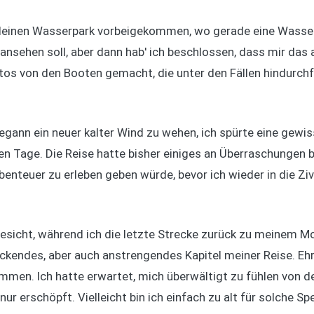
kleinen Wasserpark vorbeigekommen, wo gerade eine Wasser
 ansehen soll, aber dann hab' ich beschlossen, dass mir das all
otos von den Booten gemacht, die unter den Fällen hindurch
ann ein neuer kalter Wind zu wehen, ich spürte eine gewiss
 Tage. Die Reise hatte bisher einiges an Überraschungen be
benteuer zu erleben geben würde, bevor ich wieder in die Ziv
 Gesicht, während ich die letzte Strecke zurück zu meinem Mo
uckendes, aber auch anstrengendes Kapitel meiner Reise. Ehrl
men. Ich hatte erwartet, mich überwältigt zu fühlen von de
ur erschöpft. Vielleicht bin ich einfach zu alt für solche Sp