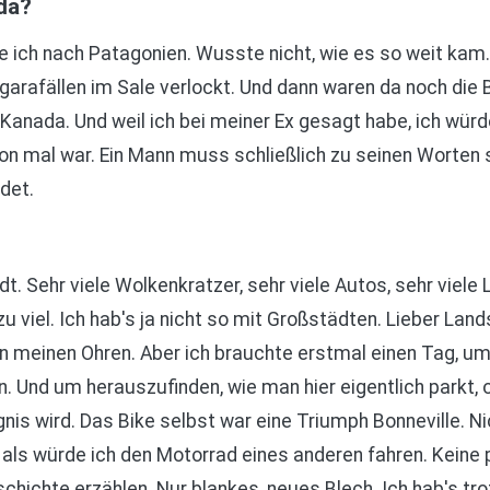
da?
te ich nach Patagonien. Wusste nicht, wie es so weit kam.
garafällen im Sale verlockt. Und dann waren da noch die B
Kanada. Und weil ich bei meiner Ex gesagt habe, ich würd
hon mal war. Ein Mann muss schließlich zu seinen Worten
det.
t. Sehr viele Wolkenkratzer, sehr viele Autos, sehr viele Le
u viel. Ich hab's ja nicht so mit Großstädten. Lieber Lands
 meinen Ohren. Aber ich brauchte erstmal einen Tag, um
. Und um herauszufinden, wie man hier eigentlich parkt, 
is wird. Das Bike selbst war eine Triumph Bonneville. Ni
, als würde ich den Motorrad eines anderen fahren. Keine
eschichte erzählen. Nur blankes, neues Blech. Ich hab's tr