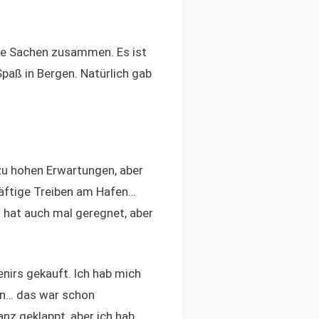
ine Sachen zusammen. Es ist
Spaß in Bergen. Natürlich gab
lzu hohen Erwartungen, aber
häftige Treiben am Hafen…
s hat auch mal geregnet, aber
enirs gekauft. Ich hab mich
wen… das war schon
anz geklappt, aber ich hab