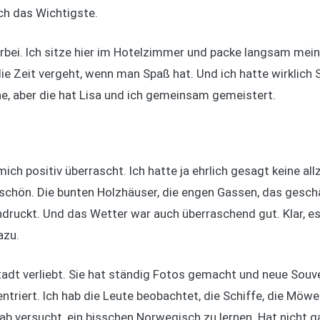
ch das Wichtigste.
vorbei. Ich sitze hier im Hotelzimmer und packe langsam me
ie Zeit vergeht, wenn man Spaß hat. Und ich hatte wirklich 
ne, aber die hat Lisa und ich gemeinsam gemeistert.
ich positiv überrascht. Ich hatte ja ehrlich gesagt keine al
rschön. Die bunten Holzhäuser, die engen Gassen, das gesc
ndruckt. Und das Wetter war auch überraschend gut. Klar, e
azu.
 Stadt verliebt. Sie hat ständig Fotos gemacht und neue Souv
triert. Ich hab die Leute beobachtet, die Schiffe, die Mö
ab versucht, ein bisschen Norwegisch zu lernen. Hat nicht g