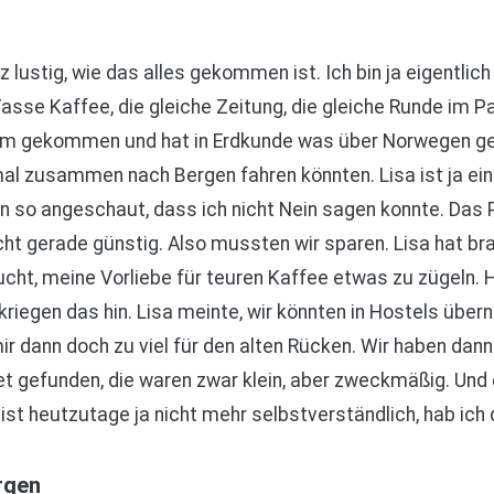
z lustig, wie das alles gekommen ist. Ich bin ja eigentlic
sse Kaffee, die gleiche Zeitung, die gleiche Runde im Pa
um gekommen und hat in Erdkunde was über Norwegen gel
mal zusammen nach Bergen fahren könnten. Lisa ist ja ein
n so angeschaut, dass ich nicht Nein sagen konnte. Das P
cht gerade günstig. Also mussten wir sparen. Lisa hat br
cht, meine Vorliebe für teuren Kaffee etwas zu zügeln. H
kriegen das hin. Lisa meinte, wir könnten in Hostels über
ir dann doch zu viel für den alten Rücken. Wir haben dan
t gefunden, die waren zwar klein, aber zweckmäßig. Und 
 ist heutzutage ja nicht mehr selbstverständlich, hab ich
rgen