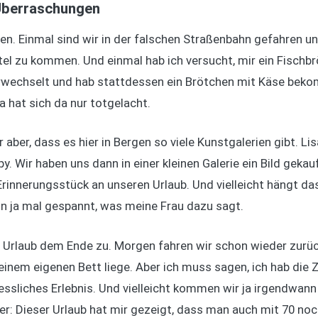
 Überraschungen
nen. Einmal sind wir in der falschen Straßenbahn gefahren 
el zu kommen. Und einmal hab ich versucht, mir ein Fischbrö
wechselt und hab stattdessen ein Brötchen mit Käse bekom
sa hat sich da nur totgelacht.
ber, dass es hier in Bergen so viele Kunstgalerien gibt. Lisa
y. Wir haben uns dann in einer kleinen Galerie ein Bild gekauf
Erinnerungsstück an unseren Urlaub. Und vielleicht hängt das
 ja mal gespannt, was meine Frau dazu sagt.
r Urlaub dem Ende zu. Morgen fahren wir schon wieder zurüc
einem eigenen Bett liege. Aber ich muss sagen, ich hab die Ze
essliches Erlebnis. Und vielleicht kommen wir ja irgendwan
her: Dieser Urlaub hat mir gezeigt, dass man auch mit 70 n