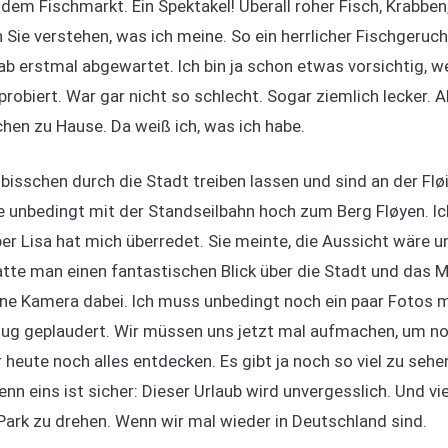
dem Fischmarkt. Ein Spektakel! Überall roher Fisch, Krabb
Sie verstehen, was ich meine. So ein herrlicher Fischgeruch!
hab erstmal abgewartet. Ich bin ja schon etwas vorsichtig, 
robiert. War gar nicht so schlecht. Sogar ziemlich lecker. A
hen zu Hause. Da weiß ich, was ich habe.
bisschen durch die Stadt treiben lassen und sind an der Fl
 unbedingt mit der Standseilbahn hoch zum Berg Fløyen. Ic
r Lisa hat mich überredet. Sie meinte, die Aussicht wäre u
te man einen fantastischen Blick über die Stadt und das 
ne Kamera dabei. Ich muss unbedingt noch ein paar Fotos m
genug geplaudert. Wir müssen uns jetzt mal aufmachen, um no
 heute noch alles entdecken. Es gibt ja noch so viel zu sehe
nn eins ist sicher: Dieser Urlaub wird unvergesslich. Und viel
Park zu drehen. Wenn wir mal wieder in Deutschland sind.