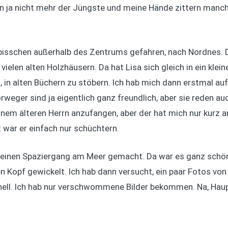
bin ja nicht mehr der Jüngste und meine Hände zittern manch
bisschen außerhalb des Zentrums gefahren, nach Nordnes. Da
ielen alten Holzhäusern. Da hat Lisa sich gleich in ein kleine
 in alten Büchern zu stöbern. Ich hab mich dann erstmal au
rweger sind ja eigentlich ganz freundlich, aber sie reden au
inem älteren Herrn anzufangen, aber der hat mich nur kurz 
t war er einfach nur schüchtern.
leinen Spaziergang am Meer gemacht. Da war es ganz schön 
den Kopf gewickelt. Ich hab dann versucht, ein paar Fotos 
hnell. Ich hab nur verschwommene Bilder bekommen. Na, Haup