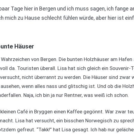
 paar Tage hier in Bergen und ich muss sagen, ich fange an
ch mich zu Hause schlecht fühlen würde, aber hier ist ein
bunte Häuser
as Wahrzeichen von Bergen. Die bunten Holzhäuser am Hafen 
oll da. Touristen überall. Lisa hat sich gleich ein Souvenir-T
versucht, nicht überrannt zu werden. Die Häuser sind zwar 
 ausehen, wenn alles nass und glitschig ist. Und ob die Hol
rfallen. Naja, ich bin ja nur Rentner, was weiß ich schon.
kleinen Café in Bryggen einen Kaffee gegönnt. War zwar teu
acht. Lisa hat versucht, ein bisschen Norwegisch zu sprech
rotzdem gefreut. “Takk!” hat Lisa gesagt. Ich hab nur gelächel