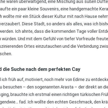
he waren überwältigend, eine Mischung aus süßen Düfte
 kaufte ein paar kleine Souvenirs, eine handgemachte Ker
h wollte mir ein Stück dieser Kultur mit nach Hause nehm
verzaubert. Diese Stadt, so anders als alles, was ich bish
u werden. Ich ahnte, dass die kommenden Tage voller Entd
 würden. Und mit dem Gefühl von tiefer Vorfreude freute i
zinierenden Ortes einzutauchen und die Verbindung zwis
rschen.
d die Suche nach dem perfekten Cay
ch früh auf, motiviert, noch mehr von Edirne zu entdecke
 besuchen – den sogenannten Arasta – der direkt an d
sging, brauchte ich erstmal einen richtigen türkischen F
irgendwie… fad. Ich wollte den echten Geschmack, den krä