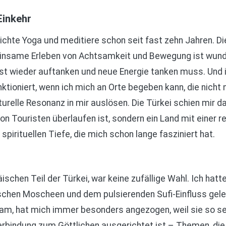
Einkehr
rrichte Yoga und meditiere schon seit fast zehn Jahren. D
nsame Erleben von Achtsamkeit und Bewegung ist wunder
st wieder auftanken und neue Energie tanken muss. Und i
tioniert, wenn ich mich an Orte begeben kann, die nicht 
turelle Resonanz in mir auslösen. Die Türkei schien mir d
on Touristen überlaufen ist, sondern ein Land mit einer r
r spirituellen Tiefe, die mich schon lange fasziniert hat.
ischen Teil der Türkei, war keine zufällige Wahl. Ich hatt
ischen Moscheen und dem pulsierenden Sufi-Einfluss gele
am, hat mich immer besonders angezogen, weil sie so se
erbindung zum Göttlichen ausgerichtet ist – Themen, die