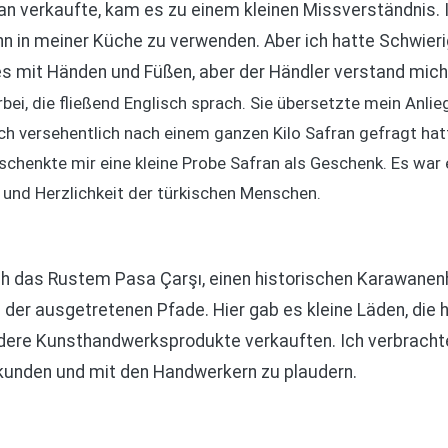
an verkaufte, kam es zu einem kleinen Missverständnis. I
n in meiner Küche zu verwenden. Aber ich hatte Schwier
 es mit Händen und Füßen, aber der Händler verstand mich
bei, die fließend Englisch sprach. Sie übersetzte mein Anlie
ich versehentlich nach einem ganzen Kilo Safran gefragt hatt
henkte mir eine kleine Probe Safran als Geschenk. Es war ei
 und Herzlichkeit der türkischen Menschen.
 das Rustem Pasa Çarşı, einen historischen Karawanenha
 der ausgetretenen Pfade. Hier gab es kleine Läden, di
ere Kunsthandwerksprodukte verkauften. Ich verbrachte
kunden und mit den Handwerkern zu plaudern.